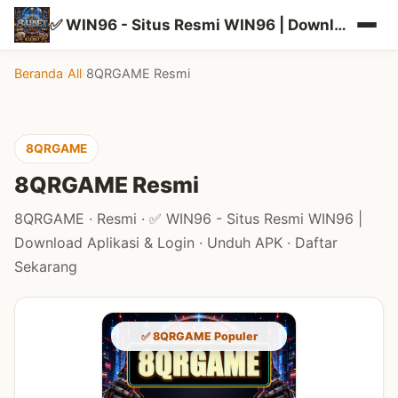
✅ WIN96 - Situs Resmi WIN96 | Download Aplikasi & Login
Beranda
›
All
›
8QRGAME Resmi
8QRGAME
8QRGAME Resmi
8QRGAME · Resmi · ✅ WIN96 - Situs Resmi WIN96 |
Download Aplikasi & Login · Unduh APK · Daftar
Sekarang
✅ 8QRGAME Populer