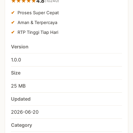
4.8
(10240)
Proses Super Cepat
Aman & Terpercaya
RTP Tinggi Tiap Hari
Version
1.0.0
Size
25 MB
Updated
2026-06-20
Category