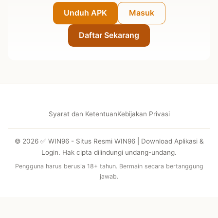
Unduh APK
Masuk
Daftar Sekarang
Syarat dan Ketentuan
Kebijakan Privasi
© 2026 ✅ WIN96 - Situs Resmi WIN96 | Download Aplikasi &
Login. Hak cipta dilindungi undang-undang.
Pengguna harus berusia 18+ tahun. Bermain secara bertanggung
jawab.