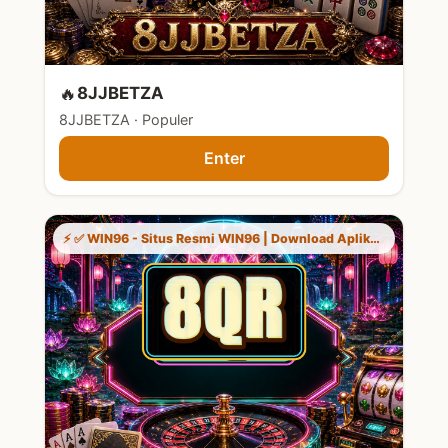
🔥
8JJBETZA
8JJBETZA · Populer
Enter
⚡ ✅ WIN96 - Situs Resmi WIN96 | Download Aplikasi & Login Unduh APK