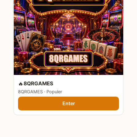
🔥
8QRGAMES
8QRGAMES · Populer
Enter